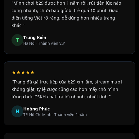
"Mình chơi b29 được hơn 1 năm rồi, rút tiền lúc nào
cũng nhanh, chưa bao giờ bị trễ quá 10 phút. Giao
diện tiếng Việt rõ ràng, dễ dùng hơn nhiều trang
khác."
Trung Kiên
T
Hà Nội · Thành viên VIP
★★★★★
"Trang đá gà trực tiếp của b29 xịn lắm, stream mượt
không giật, tỷ lệ cược cũng cao hơn mấy chỗ mình
từng chơi. CSKH chat trả lời nhanh, nhiệt tình."
Hoàng Phúc
H
TP. Hồ Chí Minh · Thành viên 2 năm