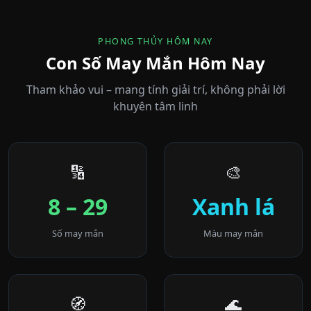
PHONG THỦY HÔM NAY
Con Số May Mắn Hôm Nay
Tham khảo vui – mang tính giải trí, không phải lời
khuyên tâm linh
🔢
🎨
8 – 29
Xanh lá
Số may mắn
Màu may mắn
🧭
🌊