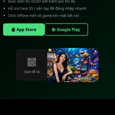
Giao diện tối OLED tiết kiệm pin tối đa
Hỗ trợ Face ID / vân tay để đăng nhập nhanh
Chơi offline một số game khi mất kết nối
App Store
Google Play
Quét để tải