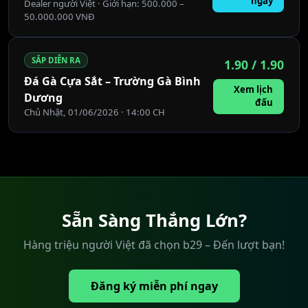
ngay
Dealer người Việt · Giới hạn: 500.000 –
50.000.000 VNĐ
SẮP DIỄN RA
1.90 / 1.90
Đá Gà Cựa Sắt – Trường Gà Bình
Xem lịch
Dương
đấu
Chủ Nhật, 01/06/2026 · 14:00 CH
Sẵn Sàng Thắng Lớn?
Hàng triệu người Việt đã chọn b29 – Đến lượt bạn!
Đăng ký miễn phí ngay