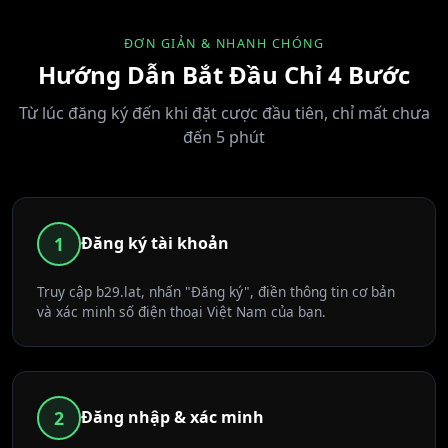
ĐƠN GIẢN & NHANH CHÓNG
Hướng Dẫn Bắt Đầu Chỉ 4 Bước
Từ lúc đăng ký đến khi đặt cược đầu tiên, chỉ mất chưa
đến 5 phút
1
Đăng ký tài khoản
Truy cập b29.lat, nhấn "Đăng ký", điền thông tin cơ bản
và xác minh số điện thoại Việt Nam của bạn.
2
Đăng nhập & xác minh