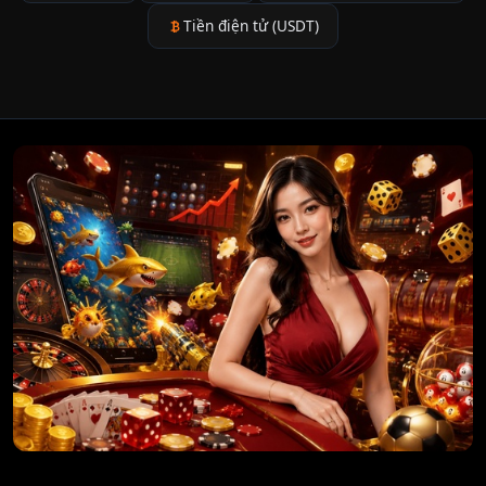
Tiền điện tử (USDT)