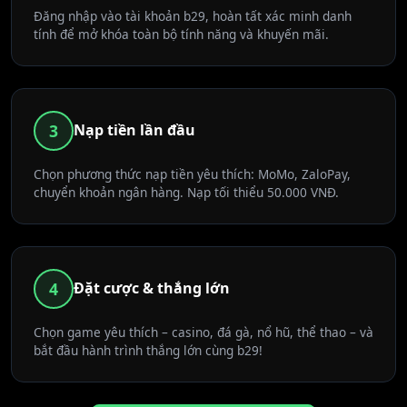
Đăng nhập vào tài khoản b29, hoàn tất xác minh danh
tính để mở khóa toàn bộ tính năng và khuyến mãi.
3
Nạp tiền lần đầu
Chọn phương thức nạp tiền yêu thích: MoMo, ZaloPay,
chuyển khoản ngân hàng. Nạp tối thiểu 50.000 VNĐ.
4
Đặt cược & thắng lớn
Chọn game yêu thích – casino, đá gà, nổ hũ, thể thao – và
bắt đầu hành trình thắng lớn cùng b29!