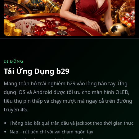
DI ĐỘNG
Tải Ứng Dụng b29
Mang toàn bộ trải nghiệm b29 vào lòng bàn tay. Ứng
dụng iOS và Android được tối ưu cho màn hình OLED,
tiêu thụ pin thấp và chạy mượt mà ngay cả trên đường
truyền 4G.
Thông báo kết quả trận đấu và jackpot theo thời gian thực
Nạp – rút tiền chỉ với vài chạm ngón tay