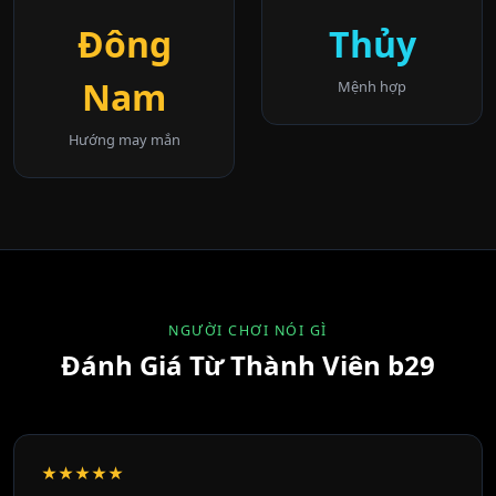
Đông
Thủy
Nam
Mệnh hợp
Hướng may mắn
NGƯỜI CHƠI NÓI GÌ
Đánh Giá Từ Thành Viên b29
★★★★★