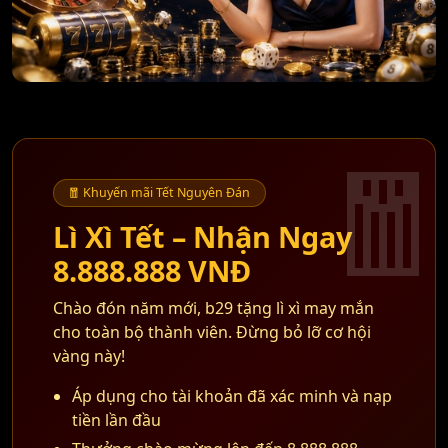
🧧 Khuyến mãi Tết Nguyên Đán
Lì Xì Tết – Nhận Ngay
8.888.888 VNĐ
Chào đón năm mới, b29 tặng lì xì may mắn
cho toàn bộ thành viên. Đừng bỏ lỡ cơ hội
vàng này!
Áp dụng cho tài khoản đã xác minh và nạp
tiền lần đầu